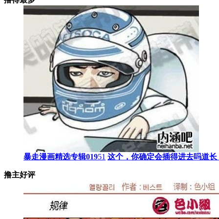
暴走漫画精选专辑019
51
这个，你确定会插得进去吗道长
撸主好评