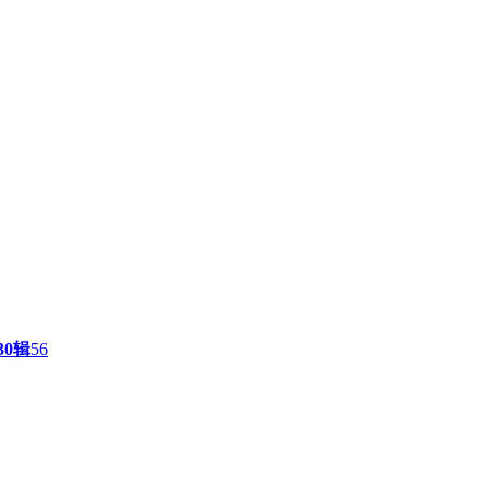
30辑
56