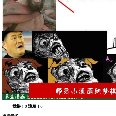
我撸！
0
滚粗！
0
撸得最多